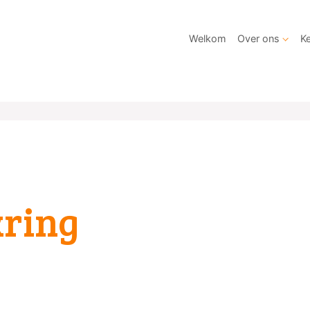
Welkom
Over ons
Ke
kring