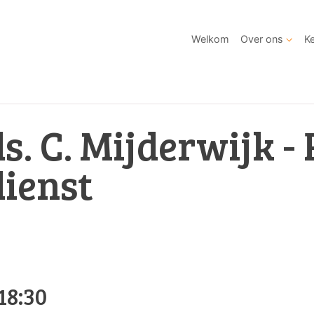
Welkom
Over ons
Ke
ds. C. Mijderwijk -
dienst
18:30